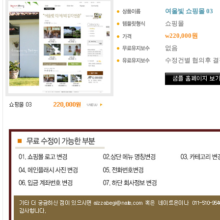
여울빛 쇼핑몰 03
쇼핑몰
w220,000원
없음
수정건별 협의후 결