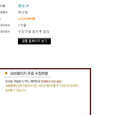
펜션 29
펜션형
w350,000원
1개월
수정건별 협의후 결정