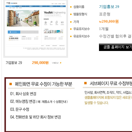
기업홍보 29
표준형
w290,000원
1개월
수정건별 협의후 결