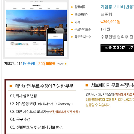
기업홍보 116 [반응
표준형
w290,000원
1개월
수정건별 협의후 결