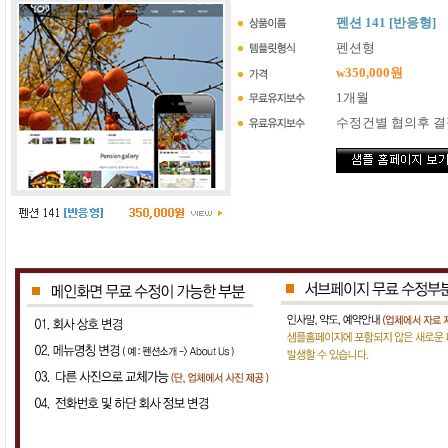
펜션 141 [반응형]
펜션형
w350,000원
1개월
수정건별 협의후 결