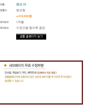
펜션 49
펜션형
w350,000원
1개월
수정건별 협의후 결정